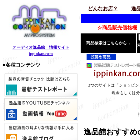
どんなお店？
逸
☆商品販売価格欄「
商品検索はこちらから→
オーディオ逸品館 情報サイト
ippinkan.com
■各種コンテンツ
3つのサイトは「ショッピ
現金もしくは分
逸品館おすすめ