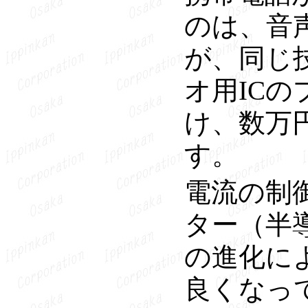
のは、音
が、同じ
オ用IC
け、数万
す。
電流の制
ター（半
の進化に
良くなっ