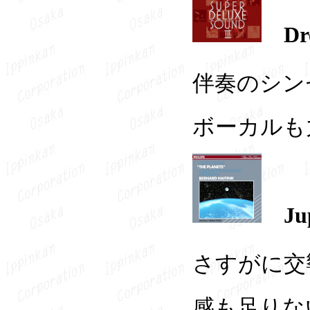
D
伴奏のシン
ボーカルも
Ju
さすがに交
感も足りな