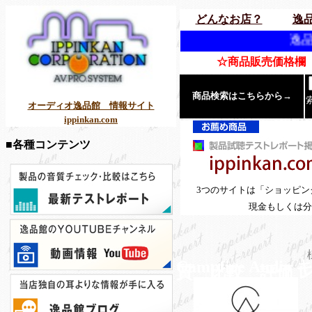
どんなお店？
逸
逸品館は、年中無休
☆商品販売価格欄「
商品検索はこちらから→
オーディオ逸品館 情報サイト
ippinkan.com
■各種コンテンツ
3つのサイトは「ショッピ
現金もしくは分
Campfire A
質 比較 評価 