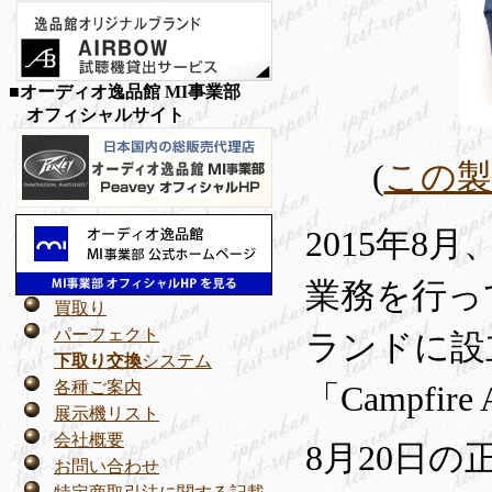
■オーディオ逸品館 MI事業部
オフィシャルサイト
(
この製
2015年
業務を行って
買取り
パーフェクト
ランドに設
下取り交換
システム
各種ご案内
「Campfi
展示機リスト
会社概要
8月20日の
お問い合わせ