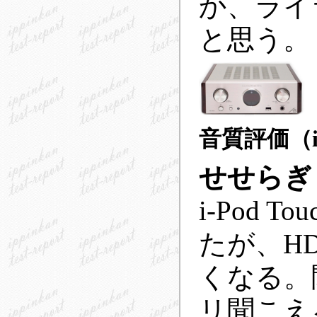
か、ライ
と思う。
音質評価（i-
せせらぎ
i-Pod
たが、HD
くなる。
リ聞こえ