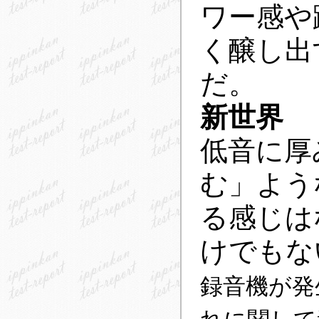
ワー感や
く醸し出
だ。
新世界
低音に厚
む」よう
る感じは
けでもな
録音機が発