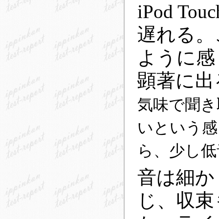
iPod 
遅れる。
ように感
顕著に出
気味で聞き
いという感
ら、少し低
音は細か
じ、収束も