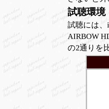
試聴環境
試聴には、i-
AIRBOW 
の2通りを