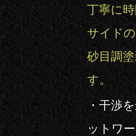
丁寧に時
サイドのB
砂目調塗
す。
・干渉を
ットワー