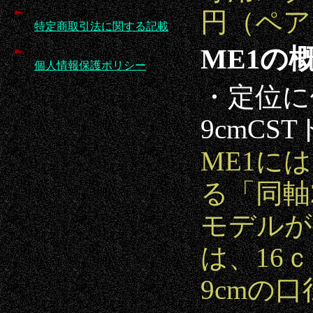
円（ペア
特定商取引法に関する記載
ME1の
個人情報保護ポリシー
・定位に
9cmC
ME1に
る「同軸
モデルが
は、16
9cmの