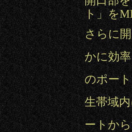
開口部をレ
ト」をM
さらに開
かに効率
のポート
生帯域内
ートから