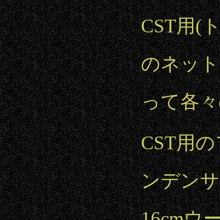
CST用
のネット
って各々
CST用
ンデンサ
16cm