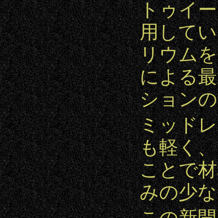
トゥイー
用してい
リウムを
による最
ションの
ミッドレ
も軽く、
ことで材
みの少な