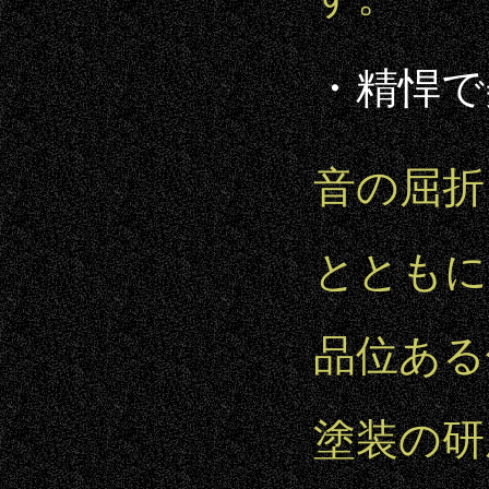
・精悍で
音の屈折
とともに
品位ある
塗装の研