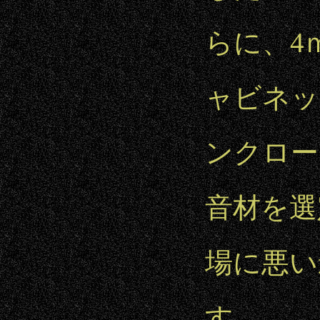
らに、4
ャビネッ
ンクロー
音材を選
場に悪い
す。