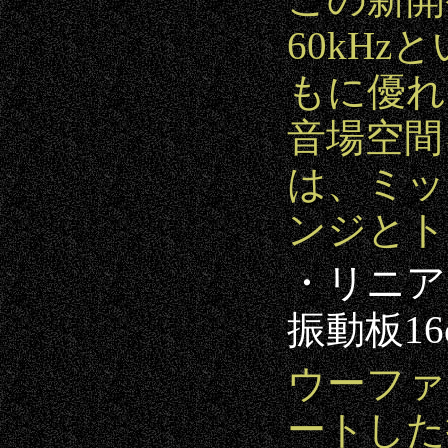
この新開
60kH
もに優れ
音場空間
は、ミッ
ンジとト
・リニア
振動板1
ウーファ
ートした