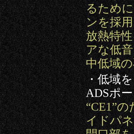
るために
ンを採用
放熱特性
アな低音
中低域の
・低域を自
ADSポ
“CE1
イドパネ