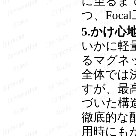
に至るま
つ、Foc
5.かけ心
いかに軽
るマグネ
全体では決
すが、最
づいた構
徹底的な
用時にも