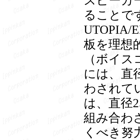
スピーカ
ることで
UTOPI
板を理想
（ボイスコ
には、直径
わされて
は、直径2
組み合わ
くべき努