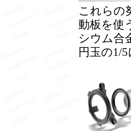
これらの
動板を使う
シウム合金
円玉の1