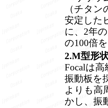
（チタンの
安定した
に、2年
の100
2.M型形
Focal
振動板を
よりも高
かし、振