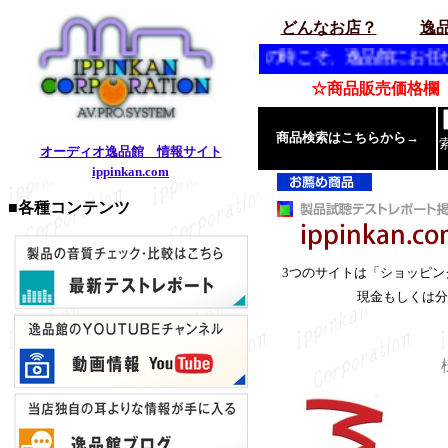
どんなお店？
逸
たせしません。 お急ぎの時こそ、逸品館にお任せ下さい。 
☆商品販売価格欄「
商品検索はこちらから→
オーディオ逸品館 情報サイト
ippinkan.com
■各種コンテンツ
3つのサイトは「ショッピ
現金もしくは分