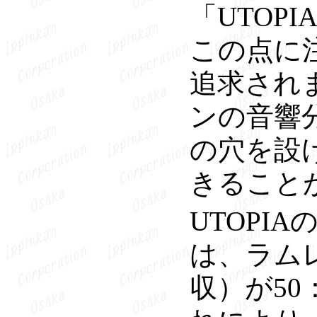
「UTOP
この点に
追求され
ンの音響
の穴を設け
きること
UTOP
は、ラム
収）が5