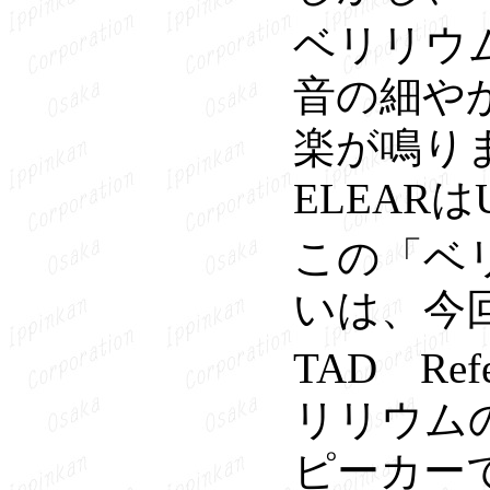
ベリリウ
音の細や
楽が鳴り
ELEAR
この「ベ
いは、今
TAD Re
リリウムの振
ピーカー