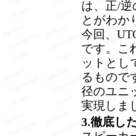
は、正/
とがわか
今回、UT
です。こ
ットとし
るもので
径のユニ
実現しま
3.徹底し