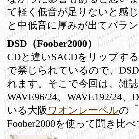
て軽く低音が足りないと感じ
と中低音に厚みが出てバラ
DSD（Foober2000）
CDと違いSACDをリップ
で禁じられているので、DS
れます。そこで今回は、雑誌（PC
WAVE96/24、WAVE192/
いる大阪
ワオンレーベル
の
Foober2000を使って聞き