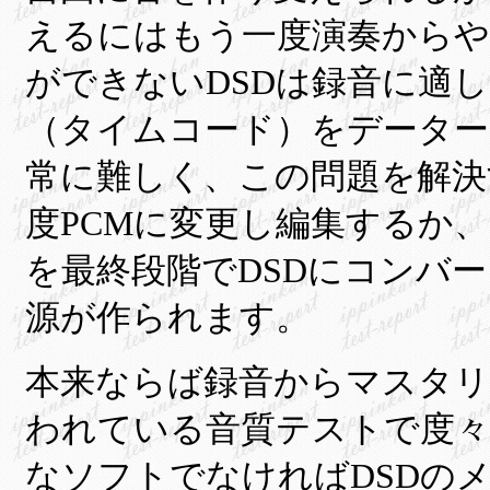
えるにはもう一度演奏から
ができないDSDは録音に適
（タイムコード）をデーター
常に難しく、この問題を解決
度PCMに変更し編集するか
を最終段階でDSDにコンバー
源が作られます。
本来ならば
録音からマスタリ
われている
音質テストで度々使うS
なソフトでなければ
DSDの