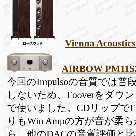
Vienna Acoustic
AIRBOW PM11S3 
今回のImpulsoの音質では普
しないため、Fooverをダ
で使いました。
CDリップでFo
りもWin Ampの方が音が
ら、他のDACの音質評価と