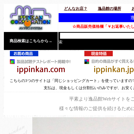
どんなお店？
逸品館の場所
逸品館は、年中無休
☆商品販売価格欄「￥お返事いたし
商品検索はこちらから→
索
こちらの3つのサイトは「同じショッピングカート」を使っていますの
支払は、現金もしくは分割払いのみですが、お安く
平素より逸品館Webサイトを
様々な情報のご提供を続けるため
North Star Design Impulso 音