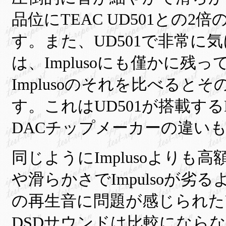
品位にTEAC UD501との
す。また、UD501で非常に
は、Implusoにも僅かに残
Implusoのそれを比べると
す。これはUD501が搭載するBur
DACチップメーカーの違い
同じようにImplusoよりも高額
や滑らかさでImpulsoが劣
の再生音に問題が感じられたUD5
DSDサウンドは比較になら