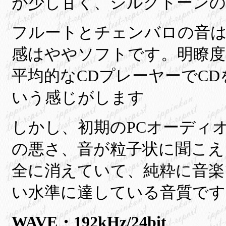
が少し甘く、シルクトーンの
フルートとチェンバロの音は
感はややソフトです。明瞭度
平均的なCDプレーヤーでC
いう感じがします
しかし、初期のPCオーディ
の悪さ、音が粒子状に聞こえ
全に消えていて、純粋に音楽
い水準に達している音質です
WAVE・192kHz/24bit