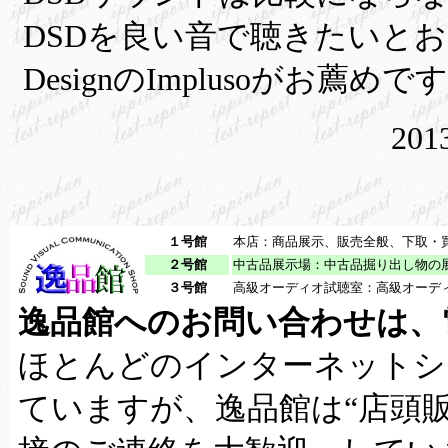
DSDを良い音で聴きたいとお考えな
DesignのImplusoがお薦めで
20
１号館
本店：商品展示、販売全般、下取・
２号館
中古品展示場：中古品掘り出し物の
３号館
高級オーディオ試聴室：高級オーデ
逸品館へのお問い合わせは、
ほとんどのインターネットシ
ていますが、逸品館は“店頭