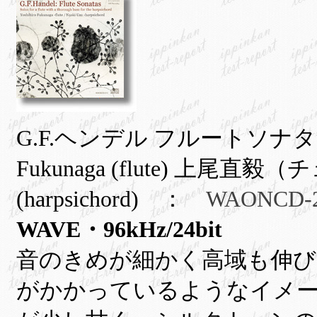
G.F.ヘンデル フルートソナタ集
Fukunaga (flute) 上尾直毅
(harpsichord) ：
WAONCD-
WAVE・96kHz/24bit
音のきめが細かく高域も伸び
がかかっているようなイメ