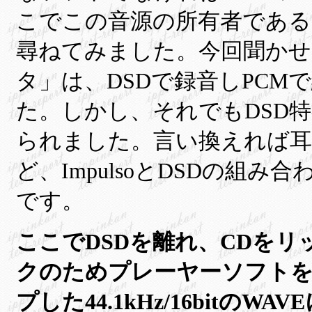
こでこの音源の所有者である
尋ねてみました。今回聞かせ
タ」は、DSDで録音しPCM
た。
しかし、そ
れでもDSD
られました。言い換えれば耳
ど、ImpulsoとDSDの組
です。
ここでDSDを離れ、CDを
クのためプレーヤーソフトをW
プした44.1kHz/16bit