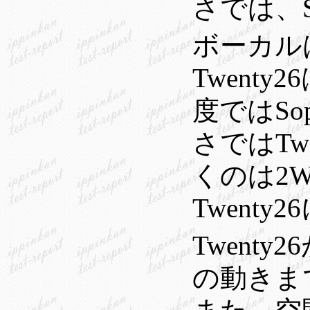
さでは、So
ボーカルは
Twent
度ではSo
さではTw
くのは2W
Twent
Twenty
の動きま