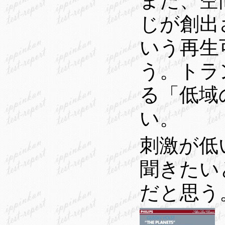
また、空
じが創出
いう再生
う。トラ
る「低域
い。
刺激が低
聞きたいと
だと思う