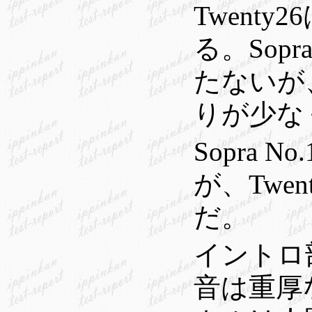
Twent
る。Sop
たないが
りが少な
Sopra
が、Twe
だ。
イントロ
音は重厚