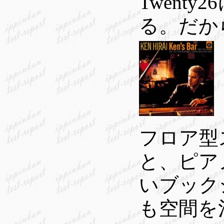
Twent
る。だか
フロア型
と、ピア
いブック
も空間を