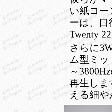
い紙コー
ーは、口径1
Twent
さらに3W
ム型ミッ
～380
再生します
える細や