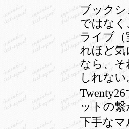
ブックシェ
ではなく
ライブ（
れほど気
なら、そ
しれない
Twent
ットの繋
下手なマ