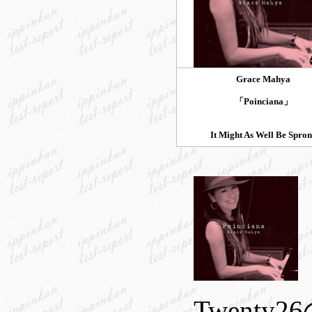
Grace Mahya
「Poinciana」
It Might As Well Be Spro
Twent