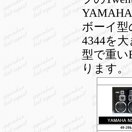
YAMAH
ボーイ型の
4344を
型で重い
ります。
40-20