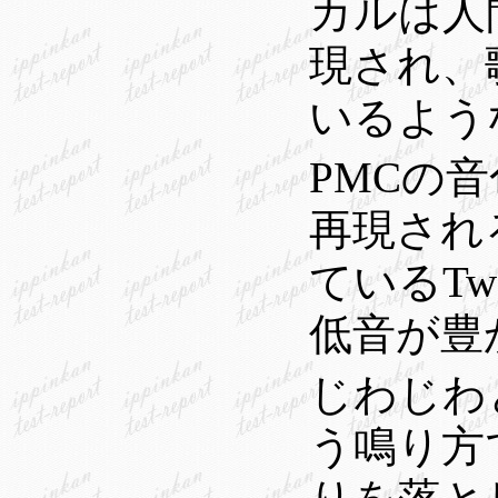
カルは人
現され、
いるよう
PMCの
再現され
ているTw
低音が豊
じわじわ
う鳴り方