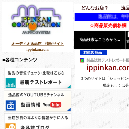
どんなお店？
逸
逸品館は、年中無休（特定日を除
☆商品販売価格欄「
商品検索はこちらから→
オーディオ逸品館 情報サイト
ippinkan.com
■各種コンテンツ
3つのサイトは「ショッピ
現金もしくは分
PMC Twenty