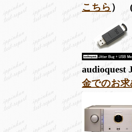
こちら
） 
audioque
金でのお求