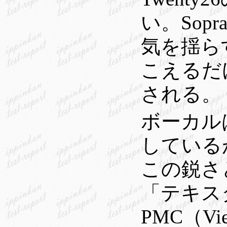
い。So
気を揺ら
こえるだ
される。
ボーカル
している
この鋭さ
「テキス
PMC（Vi