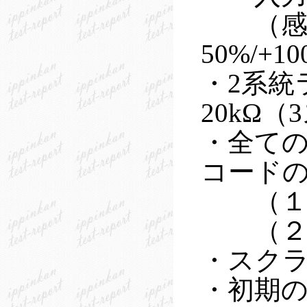
（感度/負
50%/+10
・2系統ライ
20kΩ
・全ての
コード
（１）Tu
（２）hf
・スクラ
・初期の