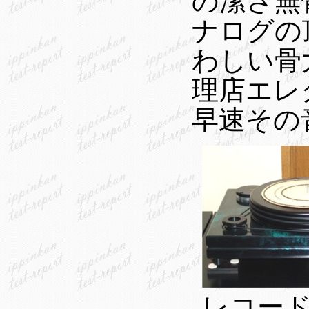
の潔さ無
ナログの
わしい骨
理店エレ
早速その
レコー