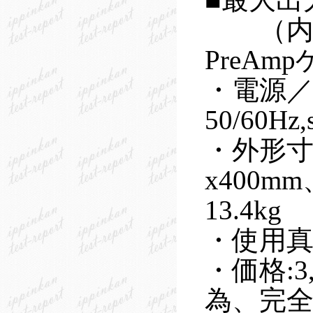
（内部ゲイ
PreAmp
・電源／消費
50/60Hz
・外形寸法
x400mm
13.4kg
・使用真空管:
・価格:
為、完全