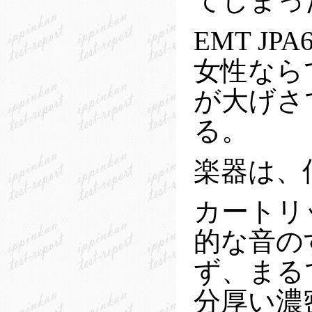
てしまっ
EMT J
女性なら
が大げさ
る。
楽器は、
カートリ
的な音のす
ず、まる
分厚い濃