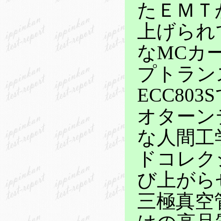
たＥＭＴ
上げられ
なMCカ
プトラン
ECC80
オターン
な人間工
ドコレク
び上がら
三極真空