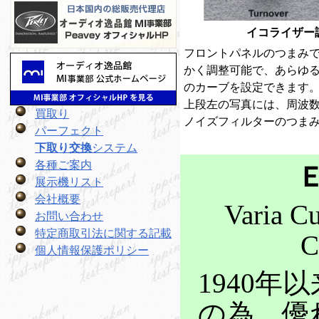
イコライザー
フロントパネルのつまみで
かく調整可能で、あらゆ
のカーブを設定できます
上段左の写真には、周波
買取り
ノイズフィルターのつま
パーフェクト
下取り交換
システム
各種ご案内
Ｅ
展示機リスト
会社概要
Varia 
お問い合わせ
特定商取引法に関する記載
個人情報保護ポリシー
1940
の為、優