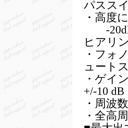
パスス
・高度
-20dB/
ヒアリ
・フォ
ュート
・ゲイン:MM
+/-10 dB
・周波数特性
・全高周波歪
■最大出力: