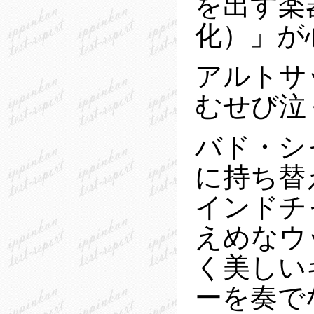
を出す楽
化）」が
アルトサ
むせび泣
バド・シ
に持ち替
インドチ
えめなウ
く美しい
ーを奏で