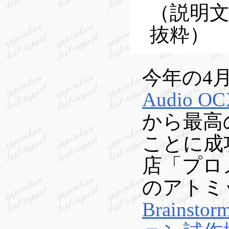
（説明
抜粋）
今年の4
Audio OC
から最高
ことに成
店「プロメ
のアトミ
Brainsto