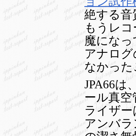
ョン試作
絶する音
もうレコ
魔になっ
アナログ
なかったこ
JPA66
ール真空
ライザー
アンバラ