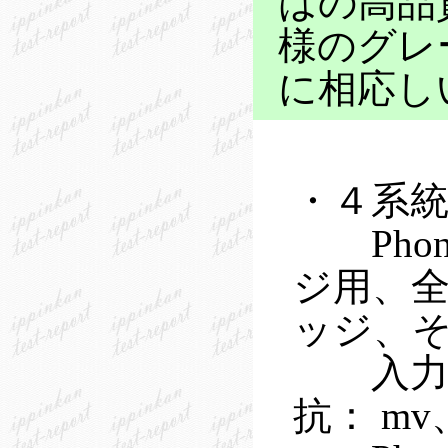
はの高品
様のグレ
に相応し
・４系
Phon
ジ用、全
ッジ、
入力ロ
抗： mv、