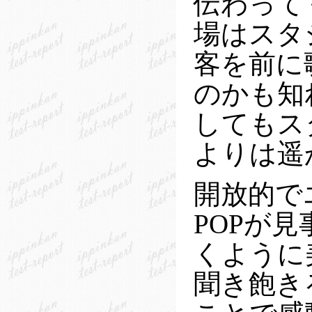
伝わって
場はスタ
客を前に
のかも知
してもス
よりは遥
開放的で
POPが
くように
聞き飽き