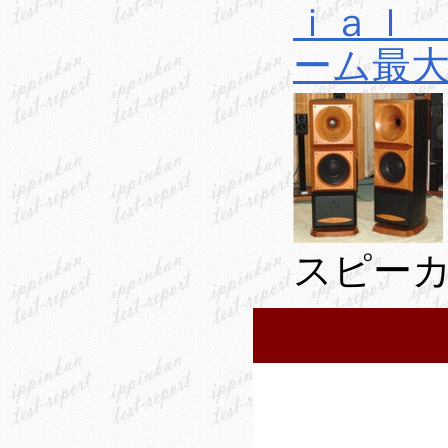
ｉａｌ 
ーム最
スピ