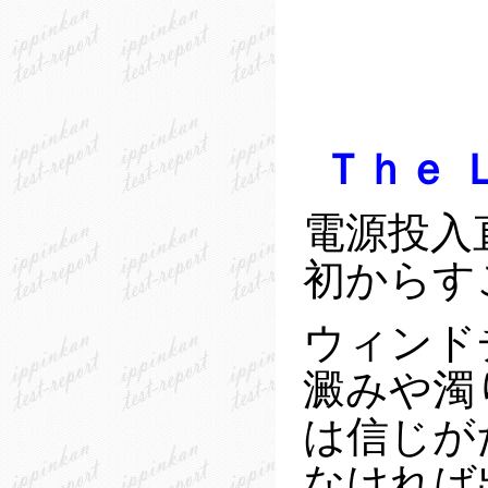
Ｔｈｅ 
電源投入
初からす
ウィンド
澱みや濁
は信じが
なければ