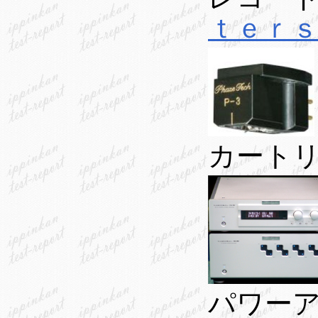
ｔｅｒｓ
カート
パワ