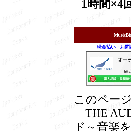
1時間×4
Musi
現金払い・お問
このページか
「THE 
ド～音楽を