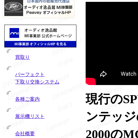
買取り
パーフェクト
下取り交換システム
現行のS
各種ご案内
ンテッジのS
展示機リスト
2000
会社概要