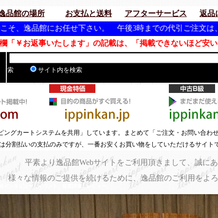
逸品館の場所
お支払と送料
アフターサービス
返品
任せ下さい。 午後3時までの代引ご注文は、翌日配達（遠隔
「￥お返事いたします」の記載は、「掲載できないほど安い
索
サイト内を検索
ピングカートシステムを共用」しています。まとめて「ご注文・お問い合わ
は分割払いの支払のみですが、一番お安くお買い物をしていただけるサイト
平素より逸品館Webサイトをご利用頂きまして、誠に
様々な情報のご提供を続けるために、逸品館のご利用をよ
底比較。開発インタビュー。イベント。音質評価。レビュー。