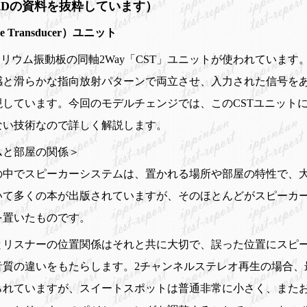
TADの資料を抜粋しています）
rce Transducer）ユニット
リリウム振動板の同軸2Way「CST」ユニットが使われています。このユ
感と滑らかな指向放射パターンで両立させ、入力された信号をあ
しています。今回のモデルチェンジでは、このCSTユニット
ない技術なので詳しく解説します。
ムと部屋の関係＞
の中でスピーカーシステムは、置かれる場所や部屋の特性で、
いて多くの本が出版されていますが、そのほとんどがスピーカ
を置いたものです。
とリスナーの位置関係はそれと共に大切で、誤った位置にスピ
音質の違いをもたらします。2チャンネルステレオ再生の場合、
られていますが、スイートスポットは普通非常に小さく、また