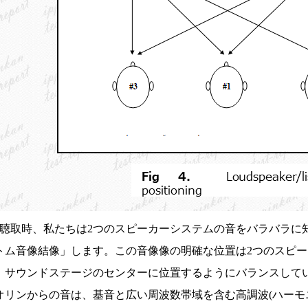
オ聴取時、私たちは2つのスピーカーシステムの音をバラバラに
トム音像結像」します。この音像像の明確な位置は2つのスピ
、サウンドステージのセンターに位置するようにバランスして
オリンからの音は、基音と広い周波数帯域を含む高調波(ハーモ