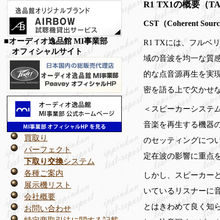
R1 TX1の概要（
CST（Coherent Sou
■オーディオ逸品館 MI事業部
R1 TXには、フルベ
オフィシャルサイト
域の音波を均一な質
的な点音源再生を実現
密を語る上で欠かせ
＜スピーカーシステ
音楽を再生する機器
買取り
のセッティングにつ
パーフェクト
定在波の影響に重点
下取り交換
システム
各種ご案内
しかし、スピーカー
展示機リスト
いているリスナーに
会社概要
とはきわめて良く知
お問い合わせ