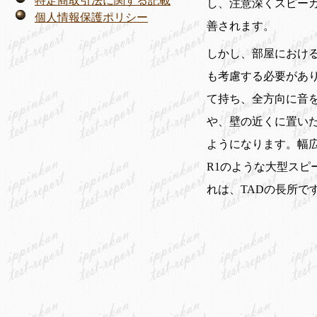
特定商取引法に関する記載
し、注意深くスピー
個人情報保護ポリシー
善されます。
しかし、部屋におけ
も考慮する必要があ
て持ち、全方向に音
や、壁の近くに置い
ようになります。幅広
R1のような大型ス
れは、TADの長所で