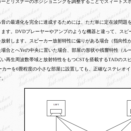
カーとリスナーのポジショニングを調整することでスィートス
る音の最適化を完全に達成するためには、ただ単に定在波問題
ります。DVDプレーヤーやアンプのような機器と違って、スピ
を放射します。スピーカー放射特性に偏りがある場合（指向性
た場合とへYeの中央に置いた場合、部屋の形状や残響特性（ル
い再生周波数帯域と放射特性をもつCSTを搭載するTADのス
ピーカーを6畳程度の小さな部屋に設置しても、正確なステレオ
す。