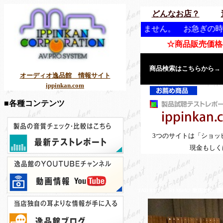
どんなお店？
もお客様をお待たせしません。 お急ぎの時こそ、逸品館にお
☆商品販売価格欄
商品検索はこちらから→
オーディオ逸品館 情報サイト
ippinkan.com
■各種コンテンツ
3つのサイトは「ショッ
現金もしく
TAD R1 TX R1 Mark2 徹