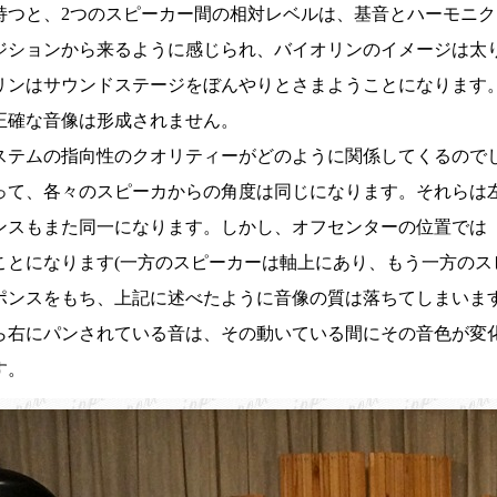
持つと、2つのスピーカー間の相対レベルは、基音とハーモニ
ジションから来るように感じられ、バイオリンのイメージは太
リンはサウンドステージをぼんやりとさまようことになります
正確な音像は形成されません。
ステムの指向性のクオリティーがどのように関係してくるので
って、各々のスピーカからの角度は同じになります。それらは
ンスもまた同一になります。しかし、オフセンターの位置では（#
ことになります(一方のスピーカーは軸上にあり、もう一方のス
ポンスをもち、上記に述べたように音像の質は落ちてしまいま
ら右にパンされている音は、その動いている間にその音色が変
す。