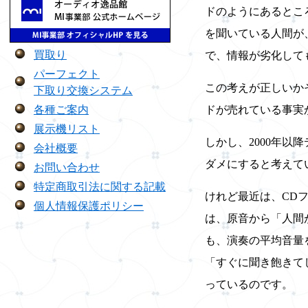
ドのようにあるとこ
を聞いている人間が
買取り
で、情報が劣化して
パーフェクト
この考えが正しいか
下取り交換システム
各種ご案内
ドが売れている事実
展示機リスト
しかし、2000年以
会社概要
ダメにすると考えて
お問い合わせ
特定商取引法に関する記載
けれど最近は、CD
個人情報保護ポリシー
は、原音から「人間
も、演奏の平均音量
「すぐに聞き飽きて
っているのです。