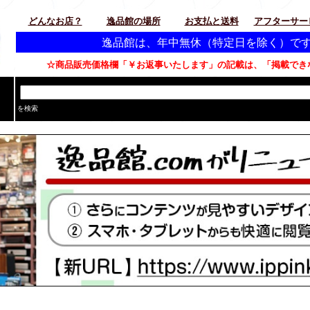
どんなお店？
逸品館の場所
お支払と送料
アフターサー
逸品館は、年中無休（特定日を除く）です。 常時、
☆商品販売価格欄「￥お返事いたします」の記載は、「掲載できな
→
を検索