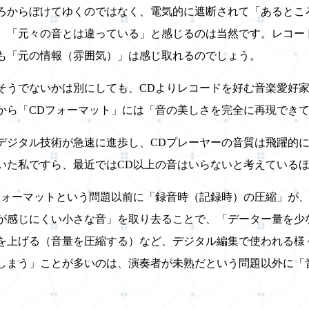
ろからぼけてゆくのではなく、電気的に遮断されて「あるとこ
、「元々の音とは違っている」と感じるのは当然です。レコー
も「元の情報（雰囲気）」は感じ取れるのでしょう。
そうでないかは別にしても、CDよりレコードを好む音楽愛好
から「CDフォーマット」には「音の美しさを完全に再現でき
降デジタル技術が急速に進歩し、CDプレーヤーの音質は飛躍的に
いた私ですら、最近ではCD以上の音はいらないと考えている
フォーマットという問題以前に「録音時（記録時）の圧縮」が
が感じにくい小さな音」を取り去ることで、「データー量を少
を上げる（音量を圧縮する）など、デジタル編集で使われる様
しまう」ことが多いのは、演奏者が未熟だという問題以外に「