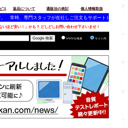
ビス
返品について
通販法の表記
個人情報取扱
専門スタッフが在社しご注文もサポートもお客様をお待たせし
いほど安い！」かも？ どしどしお問い合わせ下さいませ！
WWWを検索
サイト内